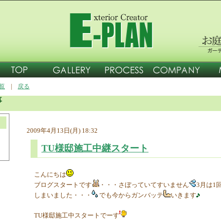
一覧
|
戻る
事
2009年4月13日(月) 18:32
TU様邸施工中継スタート
こんにちは
ブログスタートです
・・・さぼっていてすいません
3月は1
しまいました・・・
でも今からガンバッテ
いきます
TU様邸施工中スタートでーす