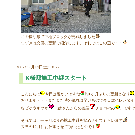
この様な形で下地ブロックが完成しました
つづきは次回の更新で紹介します、それではこの辺で・・
2009年2月14日(土) 10:29
K様邸施工中継スタート
こんにちは
今日は暖かいですね
約1ヶ月ぶりの更新となり
おります・・・またまた時の流れは早いもので今日はバレンタイ
なぜかウキウキ
（嫁さんからの義理
チョコのみ
）です
それでは、一ヶ月ぶりの施工中継を始めさせてもらいます
去年の12月にお仕事させて頂いたものです