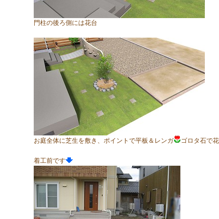
門柱の後ろ側には花台
お庭全体に芝生を敷き、ポイントで平板＆レンガ
ゴロタ石で花
着工前です