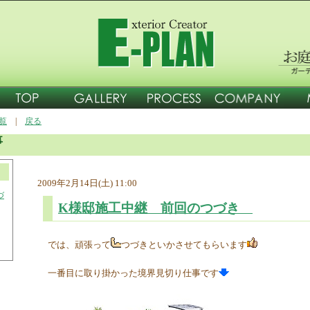
一覧
|
戻る
事
2009年2月14日(土) 11:00
づ
K様邸施工中継 前回のつづき
では、頑張って
つづきといかさせてもらいます
一番目に取り掛かった境界見切り仕事です