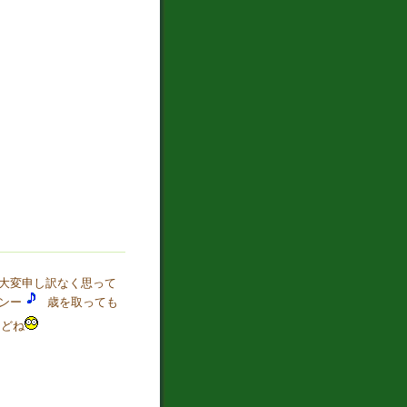
大変申し訳なく思って
ンー
歳を取っても
けどね