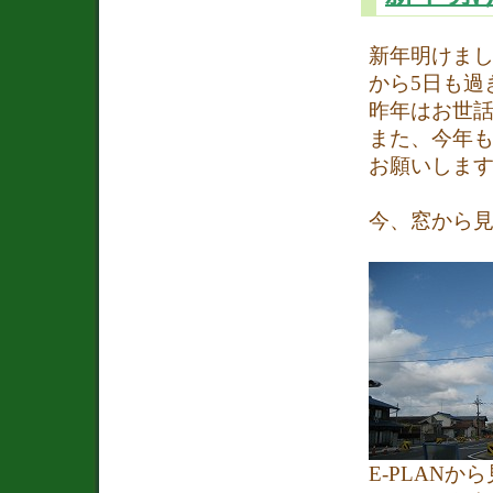
新年明けま
から5日も過
昨年はお世
また、今年
お願いしま
今、窓から
E-PLANか