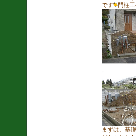
です
門柱工
まずは、基