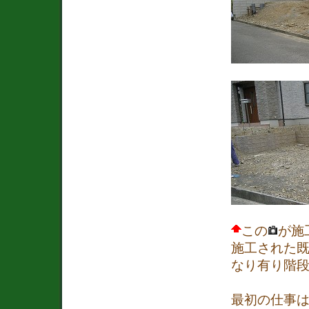
この
が施
施工された
なり有り階段
最初の仕事